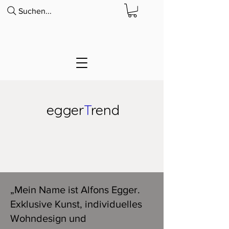
Suchen...
egger
T
rend
„Mein Name ist Alfons Egger.
Exklusive Kunst, individuelles
Wohndesign und