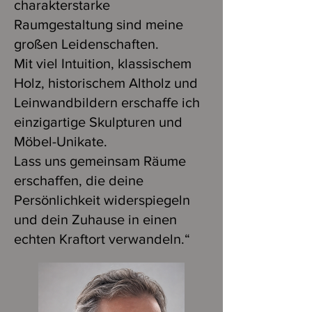
charakterstarke
Raumgestaltung sind meine
großen Leidenschaften.
Mit viel Intuition, klassischem
Holz, historischem Altholz und
Leinwandbildern erschaffe ich
einzigartige Skulpturen und
Möbel-Unikate.
Lass uns gemeinsam Räume
erschaffen, die deine
Persönlichkeit widerspiegeln
und dein Zuhause in einen
echten Kraftort verwandeln.“