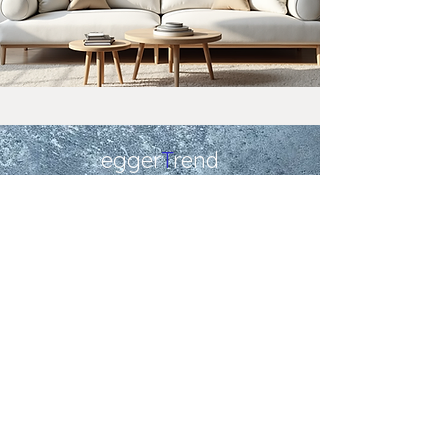
egger
T
rend
Alfons Egger
Roidham 7
83317 Teisendorf
T:
+49 (0) 171 4856576
E:
info@egger-trend.de
Impressum
AGB