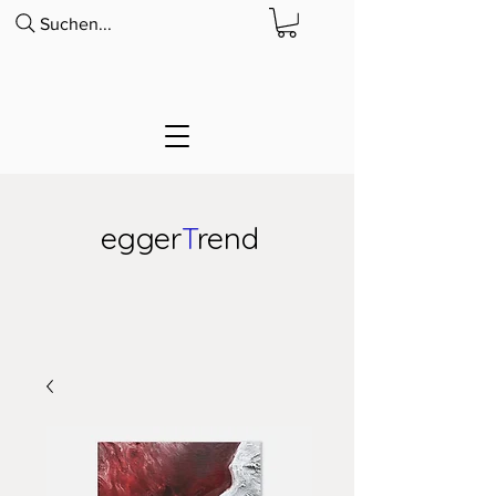
Suchen...
egger
T
rend