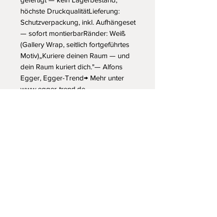
höchste DruckqualitätLieferung: 
Schutzverpackung, inkl. Aufhängeset 
— sofort montierbarRänder: Weiß 
(Gallery Wrap, seitlich fortgeführtes 
Motiv)„Kuriere deinen Raum — und 
dein Raum kuriert dich."— Alfons 
Egger, Egger-Trend→ Mehr unter 
www.egger-trend.de
„Meine digitalen Kunstdrucke unterliegen
dem deutschen Urheberrecht und erhalten
ihren finalen Feinschliff durch meine