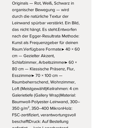
Originals — Rot, Weiß, Schwarz in 
organischer Bewegung — wird 
durch die natürliche Textur der 
Leinwand spürbar verstärkt. Ein Bild, 
das nicht hängt. Es steht.Entworfen 
nach der Egger-Resultrata Methode: 
Kunst als Frequenzgeber für deinen 
Raum.Verfügbare Formate:▸ 40 × 60 
cm — Gezielter Akzent, 
Schlafzimmer, Arbeitszimmer▸ 60 × 
80 cm — Klassische Präsenz, Flur, 
Esszimmer▸ 70 × 100 cm — 
Raumbeherrschend, Wohnzimmer, 
Loft (Meistgewählt)Keilrahmen: 4 cm 
Galerietiefe (Gallery Wrap)Material: 
Baumwoll-Polyester-Leinwand, 300–
350 g/m², 350–400 MikronHolz: 
FSC-zertifiziert, verantwortungsvoll 
beschafftDruck: Auf Bestellung 
gefertigt — kein Lagerbestand, 