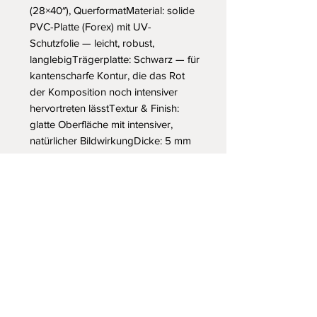
(28×40″), QuerformatMaterial: solide 
PVC-Platte (Forex) mit UV-
Schutzfolie — leicht, robust, 
langlebigTrägerplatte: Schwarz — für 
kantenscharfe Kontur, die das Rot 
der Komposition noch intensiver 
hervortreten lässtTextur & Finish: 
glatte Oberfläche mit intensiver, 
natürlicher BildwirkungDicke: 5 mm 
— modernes, schwebendes 
Erscheinungsbild an der 
WandAufhängeset: im Lieferumfang 
enthalten (variiert je nach 
Land)Fertigung: auf Anfrage 
produziert, keine 
MindestbestellmengeVerpackung: 
robust und schützend für makellose 
AnkunftKuriere deinen Raum. Dein 
Raum kuriert dich.→ Jetzt 