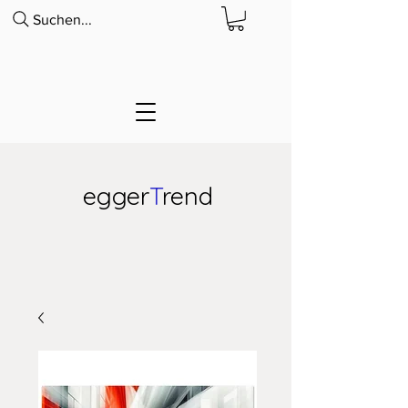
Suchen...
egger
T
rend