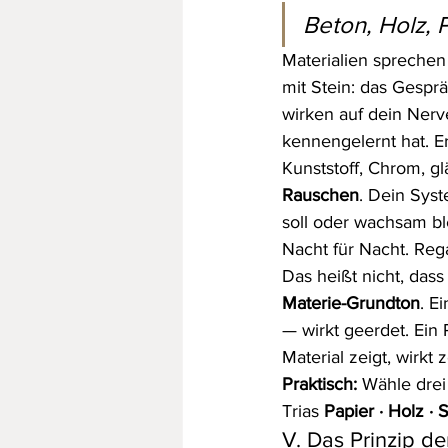
Beton, Holz, 
Materialien sprechen
mit Stein: das Gespr
wirken auf dein Nerve
kennengelernt hat. E
Kunststoff, Chrom, g
Rauschen
. Dein Syst
soll oder wachsam ble
Nacht für Nacht. Rega
Das heißt nicht, dass
Materie-Grundton
. E
— wirkt geerdet. Ein
Material zeigt, wirkt 
Praktisch:
 Wähle drei
Trias 
Papier · Holz · 
V. Das Prinzip de