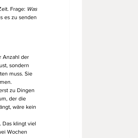
it. Frage: 
Was 
as es zu senden 
er Anzahl der 
ust, sondern 
ten muss. Sie 
mmen.
erst zu Dingen 
um, der die 
ngt, wäre kein 
Das klingt viel 
zwei Wochen 