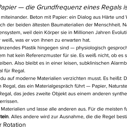
Papier — die Grundfrequenz eines Regals ist
 miteinander. Beton mit Papier: ein Dialog aus Härte und 
äch der beiden ältesten Baumaterialien der Menschheit. Na
nsystem, weil dein Körper sie in Millionen Jahren Evolut
r weiß, was er von ihnen zu erwarten hat.
länzendes Plastik hingegen sind — physiologisch gesproc
em hat kein Referenzmuster für sie. Es weiß nicht, ob es s
iben. Also bleibt es in einer leisen, subklinischen Alarmbe
l für Regal.
 du auf moderne Materialien verzichten musst. Es heißt: D
in Regal, das ein Materialgespräch führt — Papier, Naturste
 Regal, das jedes zweite Objekt aus einem anderen synthe
zerrissen.
 Materialien und lasse alle anderen aus. Für die meisten fu
Stein
. Alles andere wird zur Ausnahme, die die Regel bestä
r Rotation