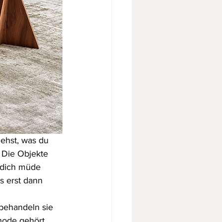
ehst, was du 
 Die Objekte 
 dich müde 
s erst dann 
behandeln sie 
hode gehört 