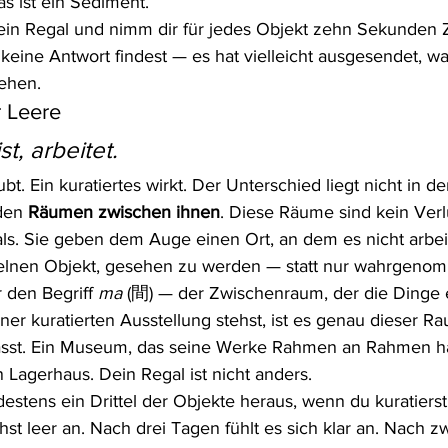
s ist ein Sediment.
in Regal und nimm dir für jedes Objekt zehn Sekunden Ze
keine Antwort findest — es hat vielleicht ausgesendet, w
gehen.
r Leere
st, arbeitet.
bt. Ein kuratiertes wirkt. Der Unterschied liegt nicht in d
den 
Räumen zwischen ihnen
. Diese Räume sind kein Verl
s. Sie geben dem Auge einen Ort, an dem es nicht arbei
elnen Objekt, gesehen zu werden — statt nur wahrgeno
 den Begriff 
ma
 (間) — der Zwischenraum, der die Dinge 
er kuratierten Ausstellung stehst, ist es genau dieser Ra
ässt. Ein Museum, das seine Werke Rahmen an Rahmen hä
Lagerhaus. Dein Regal ist nicht anders.
stens ein Drittel der Objekte heraus, wenn du kuratierst. 
hst leer an. Nach drei Tagen fühlt es sich klar an. Nach 