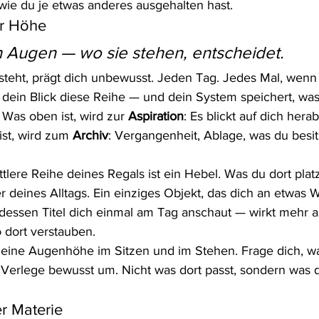
 wie du je etwas anderes ausgehalten hast.
der Höhe
 Augen — wo sie stehen, entscheidet.
eht, prägt dich unbewusst. Jeden Tag. Jedes Mal, wenn 
 dein Blick diese Reihe — und dein System speichert, was 
 Was oben ist, wird zur 
Aspiration
: Es blickt auf dich herab,
ist, wird zum 
Archiv
: Vergangenheit, Ablage, was du besitz
tlere Reihe deines Regals ist ein Hebel. Was du dort platzi
er deines Alltags. Ein einziges Objekt, das dich an etwas 
 dessen Titel dich einmal am Tag anschaut — wirkt mehr a
 dort verstauben.
deine Augenhöhe im Sitzen und im Stehen. Frage dich, wa
 Verlege bewusst um. Nicht was dort passt, sondern was d
er Materie