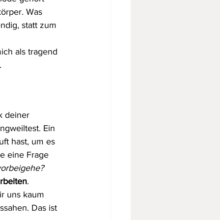
körper. Was 
ndig, statt zum 
ich als tragend 
.
k deiner 
gweiltest. Ein 
ft hast, um es 
se eine Frage 
vorbeigehe?
arbeiten
. 
ir uns kaum 
ssahen. Das ist 