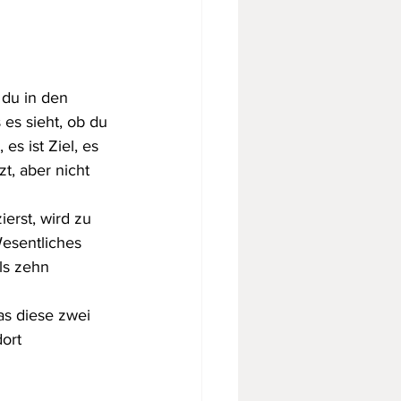
du in den 
es sieht, ob du 
 es ist Ziel, es 
t, aber nicht 
erst, wird zu 
Wesentliches 
ls zehn 
s diese zwei 
ort 