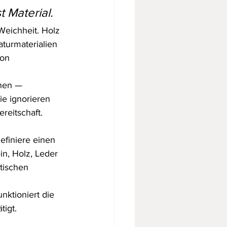
 Material.
Weichheit. Holz 
turmaterialien 
ion 
hen — 
ie ignorieren 
reitschaft. 
efiniere einen 
in, Holz, Leder 
tischen 
nktioniert die 
tigt.