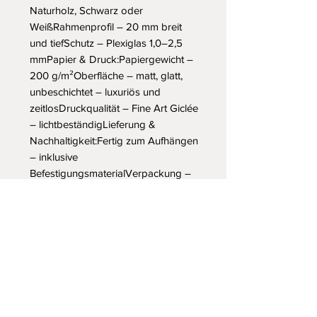
Naturholz, Schwarz oder 
WeißRahmenprofil – 20 mm breit 
und tiefSchutz – Plexiglas 1,0–2,5 
mmPapier & Druck:Papiergewicht – 
200 g/m²Oberfläche – matt, glatt, 
unbeschichtet – luxuriös und 
zeitlosDruckqualität – Fine Art Giclée 
– lichtbeständigLieferung & 
Nachhaltigkeit:Fertig zum Aufhängen 
– inklusive 
BefestigungsmaterialVerpackung – 
robuste SchutzverpackungFSC-
zertifiziert – nachhaltige 
ProduktionDruck auf Bestellung – 
ohne 
MindestbestellmengeVerwendung – 
ausschließlich für den 
InnenbereichVERFÜGBARE 
GRÖSSEN: 