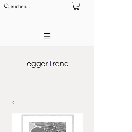
Suchen...
egger
T
rend