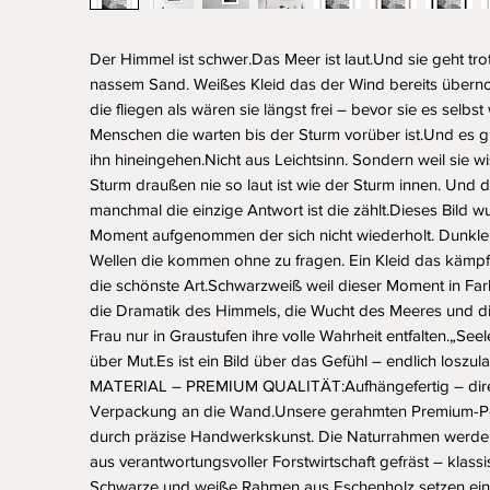
Der Himmel ist schwer.Das Meer ist laut.Und sie geht tro
nassem Sand. Weißes Kleid das der Wind bereits übern
die fliegen als wären sie längst frei – bevor sie es selbst 
Menschen die warten bis der Sturm vorüber ist.Und es gi
ihn hineingehen.Nicht aus Leichtsinn. Sondern weil sie w
Sturm draußen nie so laut ist wie der Sturm innen. Und
manchmal die einzige Antwort ist die zählt.Dieses Bild wu
Moment aufgenommen der sich nicht wiederholt. Dunkler
Wellen die kommen ohne zu fragen. Ein Kleid das kämpft –
die schönste Art.Schwarzweiß weil dieser Moment in Farb
die Dramatik des Himmels, die Wucht des Meeres und die 
Frau nur in Graustufen ihre volle Wahrheit entfalten.„Seele
über Mut.Es ist ein Bild über das Gefühl – endlich losz
MATERIAL – PREMIUM QUALITÄT:Aufhängefertig – direk
Verpackung an die Wand.Unsere gerahmten Premium-Po
durch präzise Handwerkskunst. Die Naturrahmen werden
aus verantwortungsvoller Forstwirtschaft gefräst – klassis
Schwarze und weiße Rahmen aus Eschenholz setzen ein