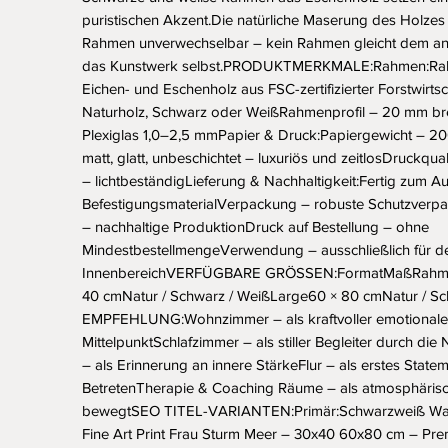
puristischen Akzent.Die natürliche Maserung des Holzes
Rahmen unverwechselbar – kein Rahmen gleicht dem an
das Kunstwerk selbst.PRODUKTMERKMALE:Rahmen:Rahm
Eichen- und Eschenholz aus FSC-zertifizierter Forstwirts
Naturholz, Schwarz oder WeißRahmenprofil – 20 mm breit
Plexiglas 1,0–2,5 mmPapier & Druck:Papiergewicht – 20
matt, glatt, unbeschichtet – luxuriös und zeitlosDruckquali
– lichtbeständigLieferung & Nachhaltigkeit:Fertig zum Au
BefestigungsmaterialVerpackung – robuste Schutzverpack
– nachhaltige ProduktionDruck auf Bestellung – ohne 
MindestbestellmengeVerwendung – ausschließlich für de
InnenbereichVERFÜGBARE GRÖSSEN:FormatMaßRahme
40 cmNatur / Schwarz / WeißLarge60 × 80 cmNatur / S
EMPFEHLUNG:Wohnzimmer – als kraftvoller emotionaler
MittelpunktSchlafzimmer – als stiller Begleiter durch die
– als Erinnerung an innere StärkeFlur – als erstes Statem
BetretenTherapie & Coaching Räume – als atmosphärisch
bewegtSEO TITEL-VARIANTEN:Primär:Schwarzweiß Wan
Fine Art Print Frau Sturm Meer – 30x40 60x80 cm – Pre