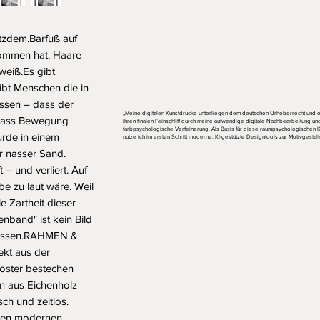
tzdem.Barfuß auf 
ommen hat. Haare 
weiß.Es gibt 
bt Menschen die in 
issen – dass der 
„Meine digitalen Kunstdrucke unterliegen dem deutschen Urheberrecht und e
 dass Bewegung 
ihren finalen Feinschliff durch meine aufwendige digitale Nachbearbeitung un
farbpsychologische Verfeinerung. Als Basis für diese raumpsychologischen
rde in einem 
nutze ich im ersten Schritt moderne, KI-gestützte Designtools zur Motivgestalt
 nasser Sand. 
 und verliert. Auf 
e zu laut wäre. Weil 
Zartheit dieser 
nband" ist kein Bild 
ulassen.RAHMEN & 
t aus der 
ster bestechen 
 aus Eichenholz 
ch und zeitlos. 
en modernen, 