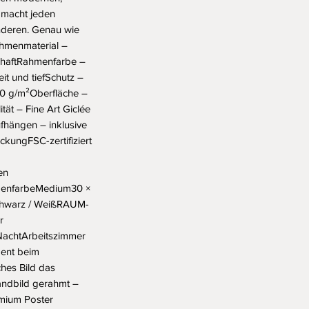
 macht jeden 
deren. Genau wie 
enmaterial – 
chaftRahmenfarbe – 
 und tiefSchutz – 
0 g/m²Oberfläche – 
tät – Fine Art Giclée 
fhängen – inklusive 
ungFSC-zertifiziert 
n 
nfarbeMedium30 × 
chwarz / WeißRAUM-
 
 NachtArbeitszimmer 
ent beim 
es Bild das 
dbild gerahmt – 
mium Poster 