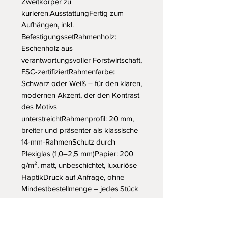
Zweitkörper zu 
kurieren.AusstattungFertig zum 
Aufhängen, inkl. 
BefestigungssetRahmenholz: 
Eschenholz aus 
verantwortungsvoller Forstwirtschaft, 
FSC-zertifiziertRahmenfarbe: 
Schwarz oder Weiß – für den klaren, 
modernen Akzent, der den Kontrast 
des Motivs 
unterstreichtRahmenprofil: 20 mm, 
breiter und präsenter als klassische 
14-mm-RahmenSchutz durch 
Plexiglas (1,0–2,5 mm)Papier: 200 
g/m², matt, unbeschichtet, luxuriöse 
HaptikDruck auf Anfrage, ohne 
Mindestbestellmenge – jedes Stück 
ein Unikat in MaserungVerfügbare 
Größen30 × 40 cm – der leise 
Impuls für Flur oder Arbeitsplatz50 × 