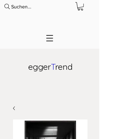
Suchen...
egger
T
rend