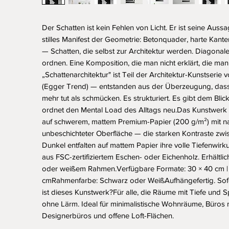
Der Schatten ist kein Fehlen von Licht. Er ist seine Aussag
stilles Manifest der Geometrie: Betonquader, harte Kant
— Schatten, die selbst zur Architektur werden. Diagonal
ordnen. Eine Komposition, die man nicht erklärt, die man
„Schattenarchitektur" ist Teil der Architektur-Kunstserie 
(Egger Trend) — entstanden aus der Überzeugung, dass 
mehr tut als schmücken. Es strukturiert. Es gibt dem Blick
ordnet den Mental Load des Alltags neu.Das Kunstwerk i
auf schwerem, mattem Premium-Papier (200 g/m²) mit natü
unbeschichteter Oberfläche — die starken Kontraste zwis
Dunkel entfalten auf mattem Papier ihre volle Tiefenwir
aus FSC-zertifiziertem Eschen- oder Eichenholz. Erhältli
oder weißem Rahmen.Verfügbare Formate: 30 × 40 cm | 
cmRahmenfarbe: Schwarz oder WeißAufhängefertig. Sofo
ist dieses Kunstwerk?Für alle, die Räume mit Tiefe und 
ohne Lärm. Ideal für minimalistische Wohnräume, Büros m
Designerbüros und offene Loft-Flächen.