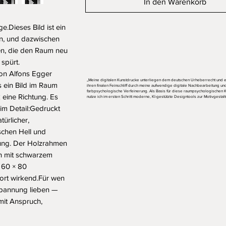
In den Warenkorb
e.Dieses Bild ist ein 
en, und dazwischen 
en, die den Raum neu 
 spürt.
von Alfons Egger 
„Meine digitalen Kunstdrucke unterliegen dem deutschen Urheberrecht und e
ein Bild im Raum 
ihren finalen Feinschliff durch meine aufwendige digitale Nachbearbeitung un
farbpsychologische Verfeinerung. Als Basis für diese raumpsychologischen
 eine Richtung. Es 
nutze ich im ersten Schritt moderne, KI-gestützte Designtools zur Motivgestalt
m Detail:Gedruckt 
rlicher, 
chen Hell und 
kung. Der Holzrahmen 
ch mit schwarzem 
60 × 80 
rt wirkend.Für wen 
Spannung lieben — 
it Anspruch, 