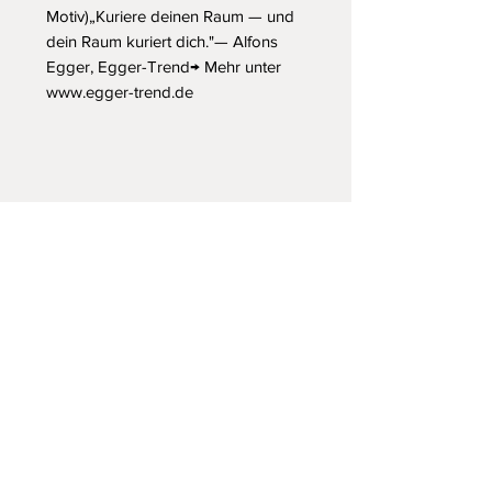
Motiv)„Kuriere deinen Raum — und 
dein Raum kuriert dich."— Alfons 
Egger, Egger-Trend→ Mehr unter 
www.egger-trend.de
„Meine digitalen Kunstdrucke unterliegen
dem deutschen Urheberrecht und erhalten
ihren finalen Feinschliff durch meine