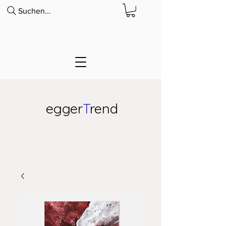
Suchen...
egger
T
rend