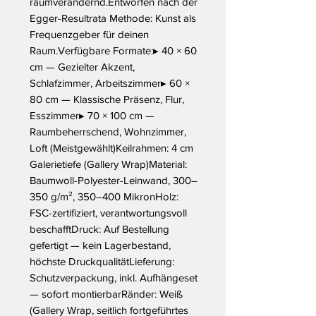
raumverändernd.Entworfen nach der 
Egger-Resultrata Methode: Kunst als 
Frequenzgeber für deinen 
Raum.Verfügbare Formate:▸ 40 × 60 
cm — Gezielter Akzent, 
Schlafzimmer, Arbeitszimmer▸ 60 × 
80 cm — Klassische Präsenz, Flur, 
Esszimmer▸ 70 × 100 cm — 
Raumbeherrschend, Wohnzimmer, 
Loft (Meistgewählt)Keilrahmen: 4 cm 
Galerietiefe (Gallery Wrap)Material: 
Baumwoll-Polyester-Leinwand, 300–
350 g/m², 350–400 MikronHolz: 
FSC-zertifiziert, verantwortungsvoll 
beschafftDruck: Auf Bestellung 
gefertigt — kein Lagerbestand, 
höchste DruckqualitätLieferung: 
Schutzverpackung, inkl. Aufhängeset 
— sofort montierbarRänder: Weiß 
(Gallery Wrap, seitlich fortgeführtes 