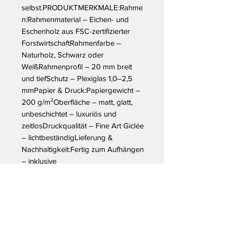
selbst.PRODUKTMERKMALE:Rahme
n:Rahmenmaterial – Eichen- und 
Eschenholz aus FSC-zertifizierter 
ForstwirtschaftRahmenfarbe – 
Naturholz, Schwarz oder 
WeißRahmenprofil – 20 mm breit 
und tiefSchutz – Plexiglas 1,0–2,5 
mmPapier & Druck:Papiergewicht – 
200 g/m²Oberfläche – matt, glatt, 
unbeschichtet – luxuriös und 
zeitlosDruckqualität – Fine Art Giclée 
– lichtbeständigLieferung & 
Nachhaltigkeit:Fertig zum Aufhängen 
– inklusive 
BefestigungsmaterialVerpackung – 
robuste SchutzverpackungFSC-
zertifiziert – nachhaltige 
ProduktionDruck auf Bestellung – 
ohne 