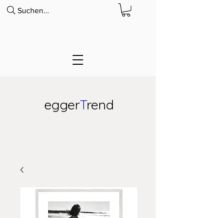
Suchen...
egger
T
rend